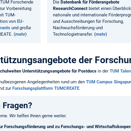
 TUM Forschende
Die
Datenbank für Förderangebote
zur Vorbereitung
ResearchConnect
bietet einen Überblick
it TUM-
nationale und internationale Förderpr
ation von
EU-
und Ausschreibungen für Forschung,
rants
und große
Nachwuchsförderung und
EATE. (
mehr
)
Technologietransfer. (
mehr
)
stützungsangebote der Forschu
chulweiten Unterstützungsangebote für Postdocs
in der
TUM Talent
chulbezogenen Angelegenheiten rund um den
TUM Campus Singapur
nd zur
Forschungsplattform TUMCREATE
.
h Fragen?
rne. Wir helfen Ihnen gerne weiter.
ur Forschungsförderung und zu Forschungs- und Wirtschaftskooper