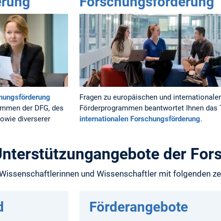
erung
Forschungsförderung
chungsförderung
Fragen zu europäischen und internationale
rammen der DFG, des
Förderprogrammen beantwortet Ihnen das 
owie diverserer
internationalen Forschungsförderung
.
 Unterstützungangebote der For
 Wissenschaftlerinnen und Wissenschaftler mit folgenden ze
d
Förderangebote