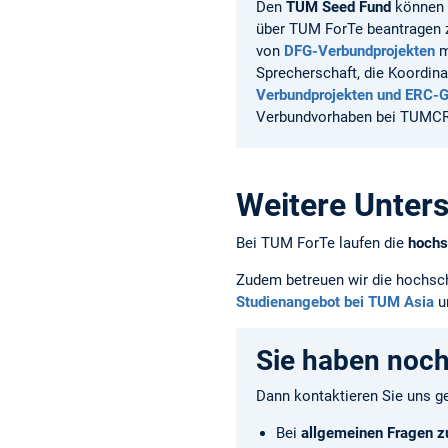
Den
TUM Seed Fund
können
über TUM ForTe beantragen 
von
DFG-Verbundprojekten
m
Sprecherschaft, die Koordin
Verbundprojekten und ERC-G
Verbundvorhaben bei TUMCR
Weitere Unter
Bei TUM ForTe laufen die
hochs
Zudem betreuen wir die hochs
Studienangebot bei TUM Asia
u
Sie haben noc
Dann kontaktieren Sie uns ge
Bei
allgemeinen Fragen z