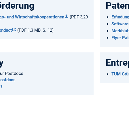
örderung
Paten
 und Wirt­schafts­­ko­opera­tionen
(PDF 3,29
Erfindun
Softwar
onduct
(PDF 1,3 MB, S. 12)
Merkblat
Flyer Pa
y
Entre
für Postdocs
TUM Grün
Postdocs
cs